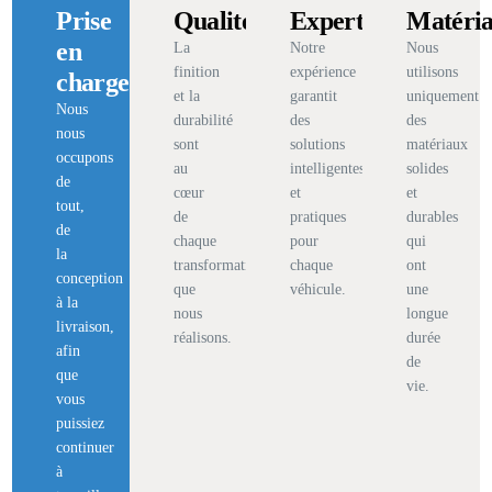
Prise
Qualité
Expertise
Matéri
en
La
Notre
Nous
finition
expérience
utilisons
charge
et la
garantit
uniquement
Nous
durabilité
des
des
nous
sont
solutions
matériaux
occupons
au
intelligentes
solides
de
cœur
et
et
tout,
de
pratiques
durables
de
chaque
pour
qui
la
transformation
chaque
ont
conception
que
véhicule.
une
à la
nous
longue
livraison,
réalisons.
durée
afin
de
que
vie.
vous
puissiez
continuer
à